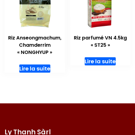
Riz Anseongmachum,
Riz parfumé VN 4.5kg
Chamderrim
« ST25 »
« NONGHYUP »
Lire la suite
Lire la suite
Ly Thanh Sàrl