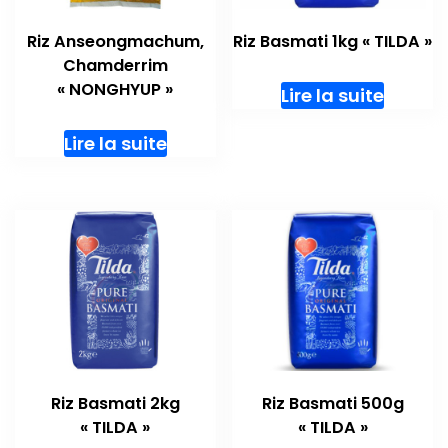
Riz Anseongmachum,
Riz Basmati 1kg « TILDA »
Chamderrim
« NONGHYUP »
Lire la suite
Lire la suite
Riz Basmati 2kg
Riz Basmati 500g
« TILDA »
« TILDA »