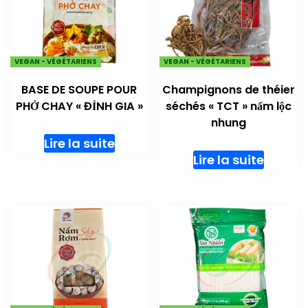
VEGAN - VÉGÉTARIENS
VEGAN - VÉGÉTARIENS
BASE DE SOUPE POUR
Champignons de théier
PHỞ CHAY « ĐỈNH GIA »
séchés « TCT » nấm lộc
nhung
Lire la suite
Lire la suite