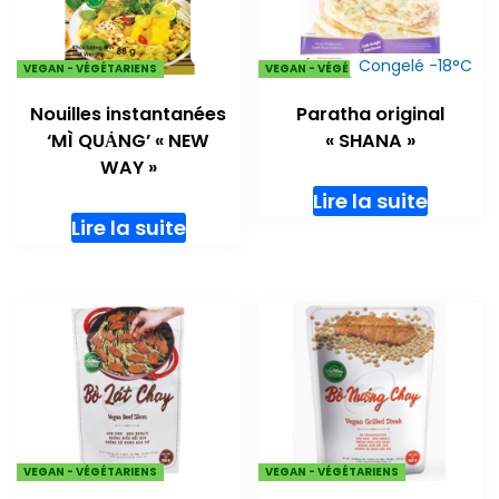
Congelé -18°C
VEGAN - VÉGÉTARIENS
VEGAN - VÉGÉTARIENS
Nouilles instantanées
Paratha original
‘MÌ QUẢNG’ « NEW
« SHANA »
WAY »
Lire la suite
Lire la suite
VEGAN - VÉGÉTARIENS
VEGAN - VÉGÉTARIENS