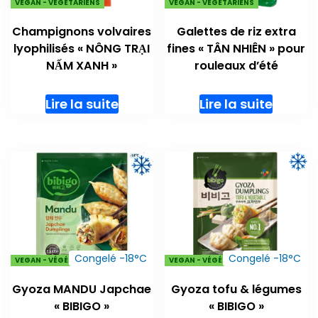
VEGAN - VÉGÉTARIENS
VEGAN - VÉGÉTARIENS
Champignons volvaires
Galettes de riz extra
lyophilisés « NÔNG TRẠI
fines « TÂN NHIÊN » pour
NẤM XANH »
rouleaux d’été
Lire la suite
Lire la suite
Congelé -18°C
Congelé -18°C
VEGAN - VÉGÉTARIENS
VEGAN - VÉGÉTARIENS
Gyoza MANDU Japchae
Gyoza tofu & légumes
« BIBIGO »
« BIBIGO »