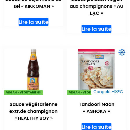
sel « KIKKOMAN »
aux champignons « ÂU
LẠC »
Lire la suite
Lire la suite
Congelé -18°C
VEGAN - VÉGÉTARIENS
VEGAN - VÉGÉTARIENS
Sauce végétarienne
Tandoori Naan
extr.de champignon
« ASHOKA »
« HEALTHY BOY »
Lire la suite