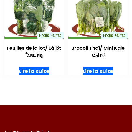
Frais +5°C
Frais +5°C
Feuilles de la lot/ Lá lốt
Brocoli Thaï/ Mini Kale
ใบชะพลู
Cải rổ
Lire la suite
Lire la suite