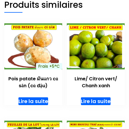
Produits similaires
Frais +5°C
Pois patate มันแกว củ
Lime/ Citron vert/
sắn (củ đậu)
Chanh xanh
Lire la suite
Lire la suite