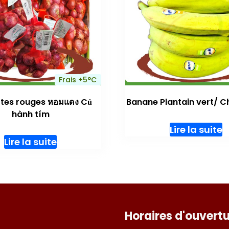
Frais +5°C
ttes rouges หอมแดง Củ
Banane Plantain vert/ C
hành tím
Lire la suite
Lire la suite
Horaires d'ouvertu