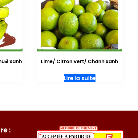
huối xanh
Lime/ Citron vert/ Chanh xanh
Lire la suite
re :