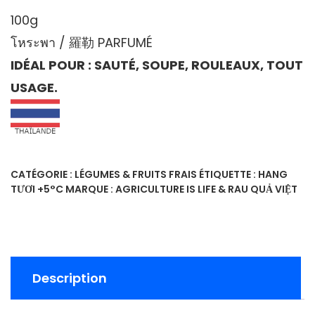
100g
โหระพา / 羅勒 PARFUMÉ
IDÉAL POUR : SAUTÉ, SOUPE, ROULEAUX, TOUT
USAGE.
CATÉGORIE :
LÉGUMES & FRUITS FRAIS
ÉTIQUETTE :
HANG
TƯƠI +5°C
MARQUE :
AGRICULTURE IS LIFE & RAU QUẢ VIỆT
Description