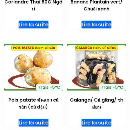
Coriandre Thaï 80G Ngò
Banane Plantain vert/
rí
Chuối xanh
Lire la suite
Lire la suite
Frais +5°C
Frais +5°C
Pois patate มันแกว củ
Galanga/ Củ giềng/ ข่า
sắn (củ đậu)
อ่อน
Lire la suite
Lire la suite