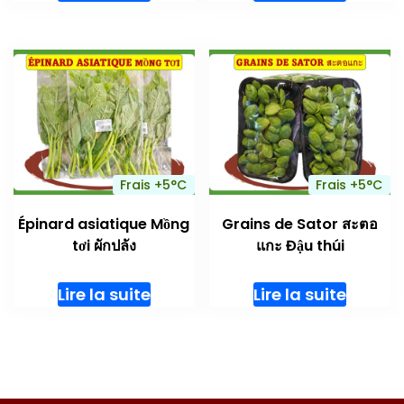
Frais +5°C
Frais +5°C
Épinard asiatique Mồng
Grains de Sator สะตอ
tơi ผักปลัง
แกะ Đậu thúi
Lire la suite
Lire la suite