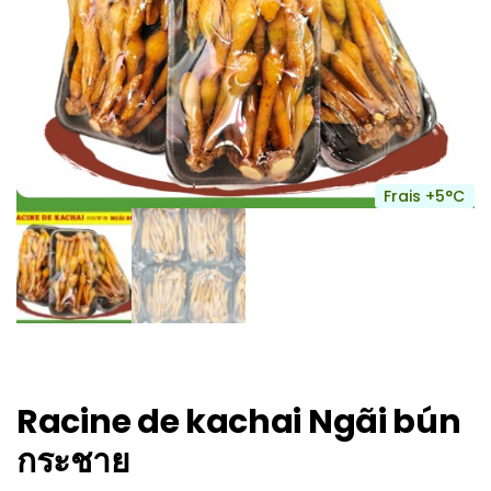
Frais +5°C
Racine de kachai Ngãi bún
กระชาย