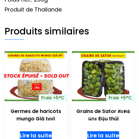
Produit de Thailande
Produits similaires
STOCK ÉPUISÉ - SOLD OUT
Frais +5°C
Frais +5°C
Germes de haricots
Grains de Sator สะตอ
mungo Giá tươi
แกะ Đậu thúi
Lire la suite
Lire la suite