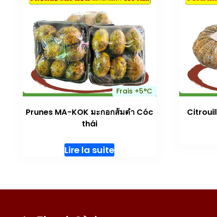
Frais +5°C
Prunes MA-KOK มะกอกส้มตำ Cóc
Citroui
thái
Lire la suite