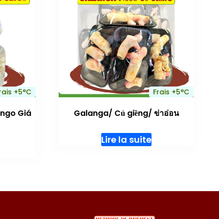
rais +5°C
Frais +5°C
ngo Giá
Galanga/ Củ giềng/ ข่าอ่อน
Lire la suite