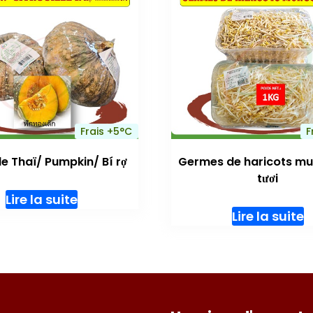
Frais +5°C
F
lle Thaï/ Pumpkin/ Bí rợ
Germes de haricots mu
tươi
Lire la suite
Lire la suite