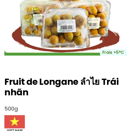
Frais +5°C
Fruit de Longane ลำไย Trái
nhãn
500g