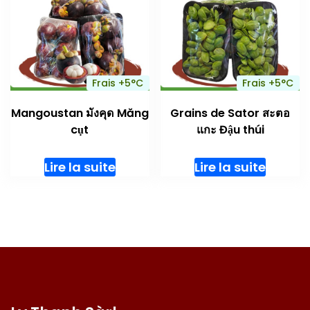
Frais +5°C
Frais +5°C
Mangoustan มังคุด Măng
Grains de Sator สะตอ
cụt
แกะ Đậu thúi
Lire la suite
Lire la suite