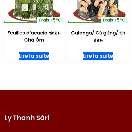
Frais +5°C
Frais +5°C
Feuilles d’acacia ชะอม
Galanga/ Củ giềng/ ข่า
Chà Ôm
อ่อน
Lire la suite
Lire la suite
Ly Thanh Sàrl