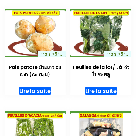
Frais +5°C
Frais +5°C
Pois patate มันแกว củ
Feuilles de la lot/ Lá lốt
sắn (củ đậu)
ใบชะพลู
Lire la suite
Lire la suite