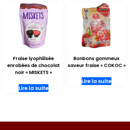
Fraise lyophilisée
Bonbons gommeux
enrobées de chocolat
saveur fraise « COKOC »
noir « MISKETS »
Lire la suite
Lire la suite