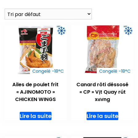
Congelé -18°C
Congelé -18°C
Ailes de poulet frit
Canard rôti déssosé
« AJINOMOTO »
« CP » Vịt Quay rút
CHICKEN WINGS
xương
Lire la suite
Lire la suite