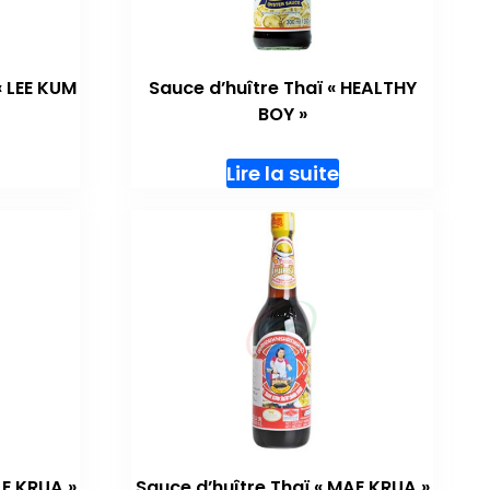
« LEE KUM
Sauce d’huître Thaï « HEALTHY
BOY »
Lire la suite
AE KRUA »
Sauce d’huître Thaï « MAE KRUA »