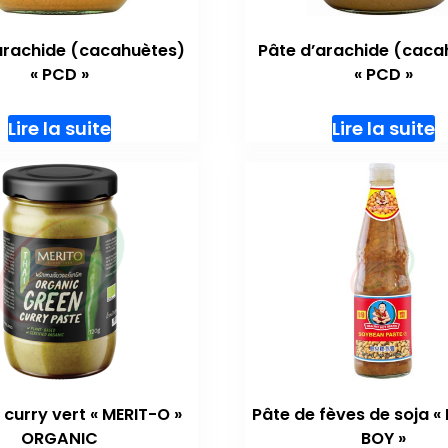
arachide (cacahuètes)
Pâte d’arachide (caca
« PCD »
« PCD »
Lire la suite
Lire la suite
 curry vert « MERIT-O »
Pâte de fèves de soja «
ORGANIC
BOY »