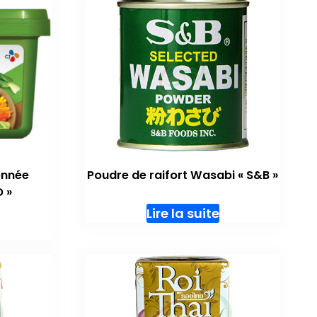
onnée
Poudre de raifort Wasabi « S&B »
 »
Lire la suite