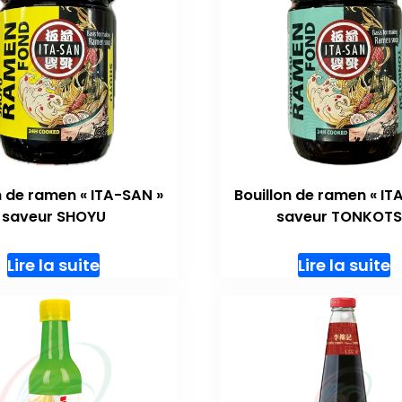
n de ramen « ITA-SAN »
Bouillon de ramen « IT
saveur SHOYU
saveur TONKOT
Lire la suite
Lire la suite