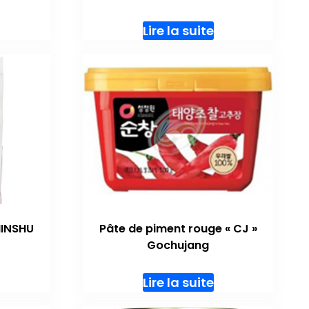
Lire la suite
HINSHU
Pâte de piment rouge « CJ »
Gochujang
Lire la suite