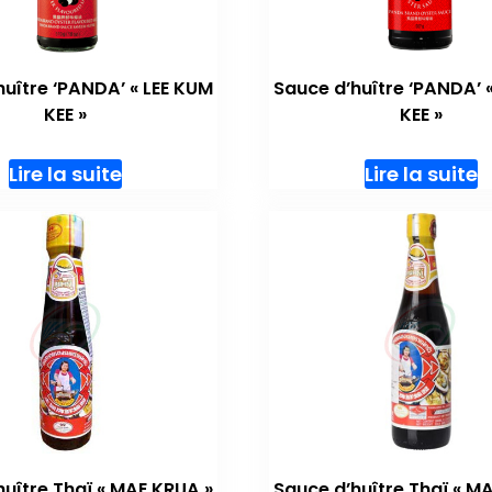
huître ‘PANDA’ « LEE KUM
Sauce d’huître ‘PANDA’ 
KEE »
KEE »
Lire la suite
Lire la suite
huître Thaï « MAE KRUA »
Sauce d’huître Thaï « M