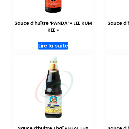
Sauce d’huître ‘PANDA’ « LEE KUM
Sauce d’
KEE »
Lire la suite
Sauce d’huître Thaï « HEALTHY
Sauce d’