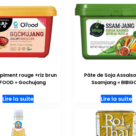
 piment rouge +riz brun
Pâte de Soja Assais
’FOOD » Gochujang
Ssamjang « BIBIGO
Lire la suite
Lire la suite