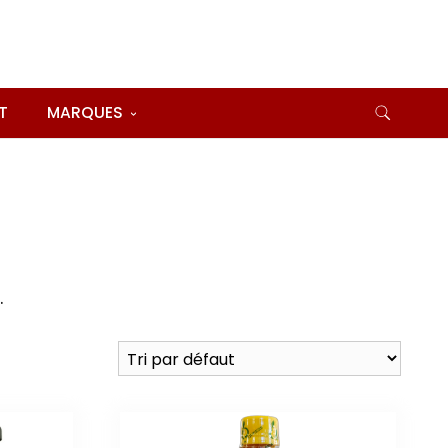
T
MARQUES
…