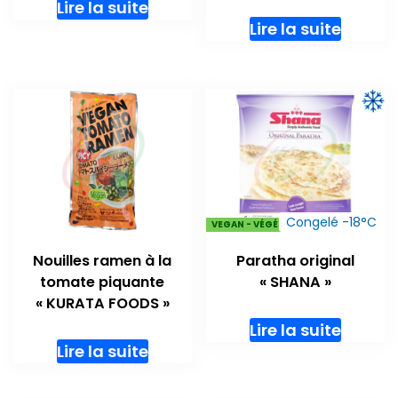
Lire la suite
Lire la suite
Congelé -18°C
VEGAN - VÉGÉTARIENS
Nouilles ramen à la
Paratha original
tomate piquante
« SHANA »
« KURATA FOODS »
Lire la suite
Lire la suite