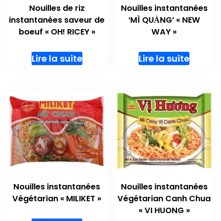
Nouilles de riz
Nouilles instantanées
instantanées saveur de
‘MÌ QUẢNG’ « NEW
boeuf « OH! RICEY »
WAY »
Lire la suite
Lire la suite
Nouilles instantanées
Nouilles instantanées
Végétarian « MILIKET »
Végétarian Canh Chua
« VI HUONG »