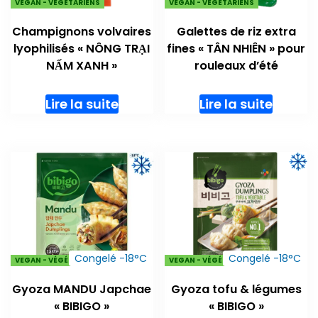
VEGAN - VÉGÉTARIENS
VEGAN - VÉGÉTARIENS
Champignons volvaires
Galettes de riz extra
lyophilisés « NÔNG TRẠI
fines « TÂN NHIÊN » pour
NẤM XANH »
rouleaux d’été
Lire la suite
Lire la suite
Congelé -18°C
Congelé -18°C
VEGAN - VÉGÉTARIENS
VEGAN - VÉGÉTARIENS
Gyoza MANDU Japchae
Gyoza tofu & légumes
« BIBIGO »
« BIBIGO »