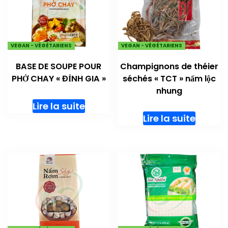
VEGAN - VÉGÉTARIENS
VEGAN - VÉGÉTARIENS
BASE DE SOUPE POUR
Champignons de théier
PHỞ CHAY « ĐỈNH GIA »
séchés « TCT » nấm lộc
nhung
Lire la suite
Lire la suite