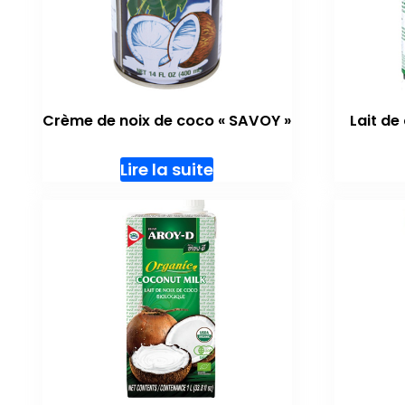
Crème de noix de coco « SAVOY »
Lait de
Lire la suite