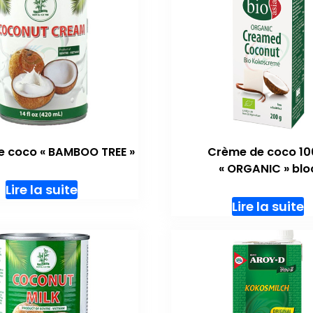
e coco « BAMBOO TREE »
Crème de coco 1
« ORGANIC » blo
Lire la suite
Lire la suite