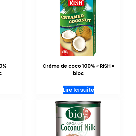
00%
Crème de coco 100% « RISH »
c
bloc
Lire la suite