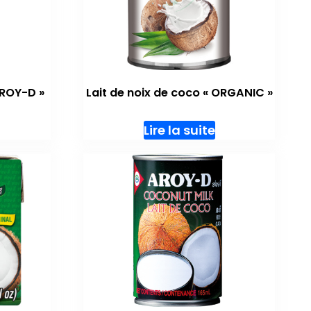
AROY-D »
Lait de noix de coco « ORGANIC »
Lire la suite