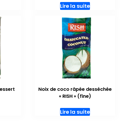
Lire la suite
Dessert
Noix de coco râpée desséchée
« RISH » (fine)
Lire la suite