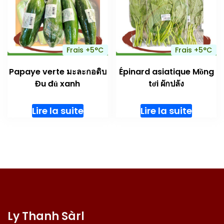
Frais +5°C
Frais +5°C
Papaye verte มะละกอดิบ
Épinard asiatique Mồng
Đu đủ xanh
tơi ผักปลัง
Lire la suite
Lire la suite
Ly Thanh Sàrl