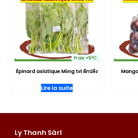
Frais +5°C
Épinard asiatique Mồng tơi ผักปลัง
Mangou
Lire la suite
Ly Thanh Sàrl