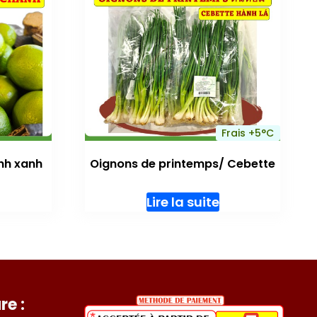
Frais +5°C
nh xanh
Oignons de printemps/ Cebette
Lire la suite
re :