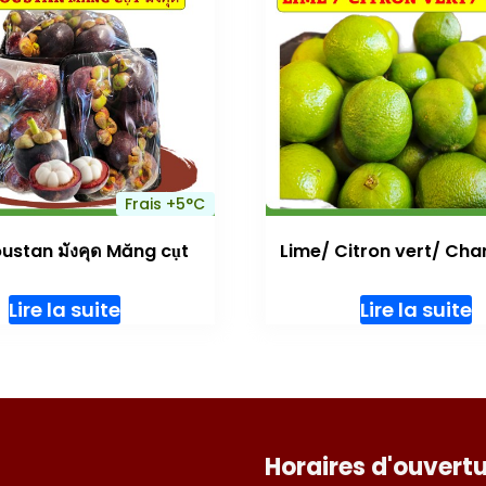
Frais +5°C
stan มังคุด Măng cụt
Lime/ Citron vert/ Cha
Lire la suite
Lire la suite
Horaires d'ouvertu