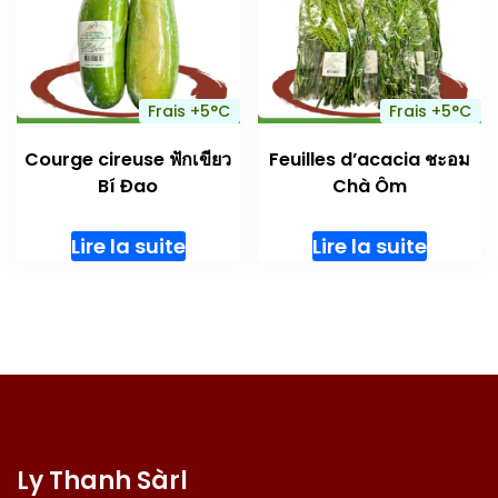
Frais +5°C
Frais +5°C
Courge cireuse ฟักเขียว
Feuilles d’acacia ชะอม
Bí Đao
Chà Ôm
Lire la suite
Lire la suite
Ly Thanh Sàrl