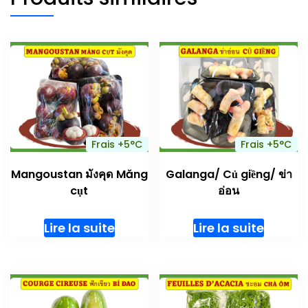
Frais +5°C
Frais +5°C
Mangoustan มังคุด Măng
Galanga/ Củ giềng/ ข่า
cụt
อ่อน
Lire la suite
Lire la suite