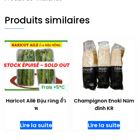
Produits similaires
STOCK ÉPUISÉ - SOLD OUT
Frais +5°C
Haricot Ailé Đậu rồng ถั่ว
Champignon Enoki Nấm
พ
đinh KR
Lire la suite
Lire la suite