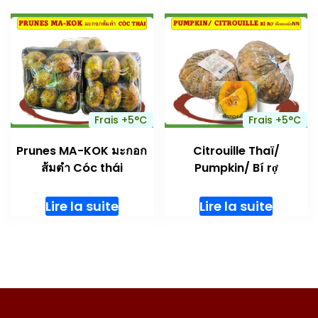
Frais +5°C
Frais +5°C
Prunes MA-KOK มะกอก
Citrouille Thaï/
ส้มตำ Cóc thái
Pumpkin/ Bí rợ
Lire la suite
Lire la suite