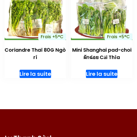
Frais +5°C
Frais +5°C
Coriandre Thaï 80G Ngò
Mini Shanghai pad-choi
rí
ผักฉ่อย Cải Thìa
Lire la suite
Lire la suite