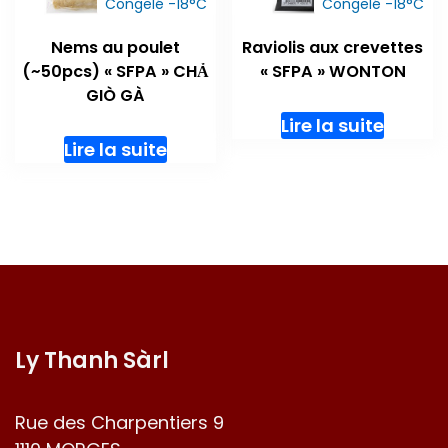
Congelé -18°C
Congelé -18°C
Nems au poulet
Raviolis aux crevettes
(~50pcs) « SFPA » CHẢ
« SFPA » WONTON
GIÒ GÀ
Lire la suite
Lire la suite
Ly Thanh Sàrl
Rue des Charpentiers 9