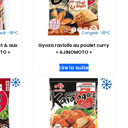
elé -18°C
Congelé -18°C
et & aux
Gyoza raviolis au poulet curry
TO »
« AJINOMOTO »
Lire la suite