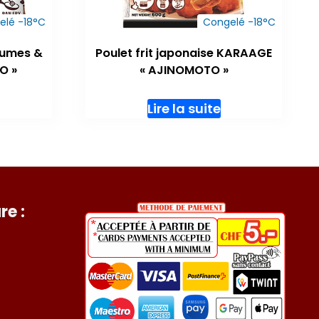
elé -18°C
Congelé -18°C
gumes &
Poulet frit japonaise KARAAGE
O »
« AJINOMOTO »
Lire la suite
re :