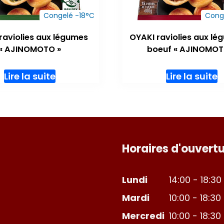
Congelé -18°C
Cong
raviolies aux légumes
OYAKI raviolies aux lé
« AJINOMOTO »
boeuf « AJINOMOT
Lire la suite
Lire la suite
Horaires d'ouvertu
Lundi
14:00 - 18:30
Mardi
10:00 - 18:30
Mercredi
10:00 - 18:30