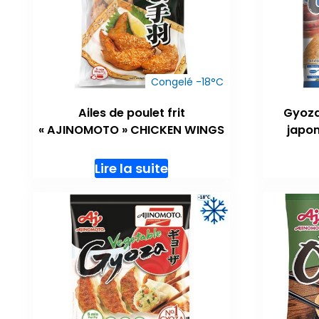
Congelé -18°C
Ailes de poulet frit
Gyoza 
« AJINOMOTO » CHICKEN WINGS
japo
Lire la suite