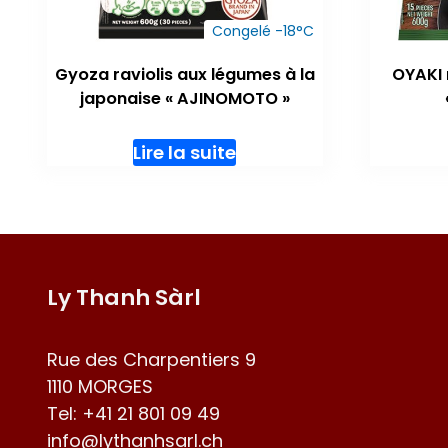
Congelé -18°C
Gyoza raviolis aux légumes à la
OYAKI 
japonaise « AJINOMOTO »
Lire la suite
Ly Thanh Sàrl
Rue des Charpentiers 9
1110 MORGES
Tel:
+41 21 801 09 49
info@lythanhsarl.ch