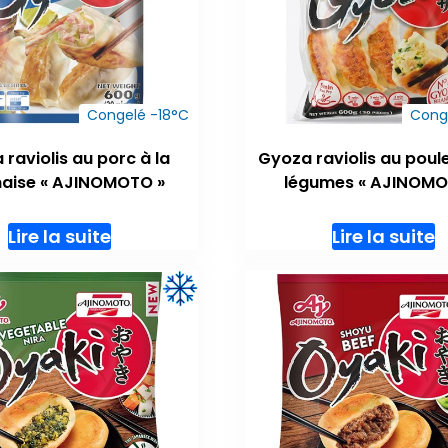
Congelé -18°C
Cong
raviolis au porc à la
Gyoza raviolis au poul
naise « AJINOMOTO »
légumes « AJINOMO
Lire la suite
Lire la suite